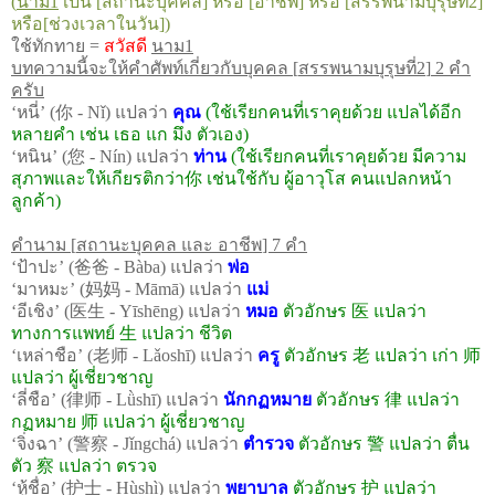
(
นาม
1
เป็น
[
สถานะบุคคล
]
หรือ
[
อาชีพ
]
หรือ
[
สรรพนามบุรุษที่2
]
หรือ
[
ช่วงเวลาในวัน
])
ใช้ทักทาย
=
สวัสดี
นาม
1
บทความนี้จะให้คำศัพท์เกี่ยวกับบุคคล
[
สรรพนามบุรุษที่2
]
2 คำ
ครับ
‘
หนี่
’ (
你
- Nǐ)
แปลว่า
คุณ
(
ใช้เรียกคนที่เราคุยด้วย แปลได้อีก
หลายคำ เช่น เธอ แก มึง ตัวเอง)
‘
หนิน
’ (
您
- Nín)
แปลว่า
ท่าน
(
ใช้เรียกคนที่เราคุยด้วย มีความ
สุภาพและให้เกียรติกว่า
你
เช่นใช้กับ ผู้อาวุโส คนแปลกหน้า
ลูกค้า)
คำนาม
[
สถานะบุคคล และ อาชีพ
] 7
คำ
‘
ป้าปะ
’ (
爸爸
- Bàba)
แปลว่า
พ่อ
妈妈
‘
มาหมะ
’ (
- Māmā)
แปลว่า
แม่
‘
อีเชิง
’ (
医生
- Yīshēng)
แปลว่า
หมอ
ตัวอักษร
医
แปลว่า
ทางการแพทย์
生
แปลว่า ชีวิต
师
师
‘
เหล่าชือ
’ (
老
- Lǎoshī)
แปลว่า
ครู
ตัวอักษร
老
แปลว่า เก่า
แปลว่า ผู้เชี่ยวชาญ
师
‘
ลี่ชือ
’ (
律
- Lǜshī)
แปลว่า
นักกฏหมาย
ตัวอักษร
律
แปลว่า
师
กฏหมาย
แปลว่า ผู้เชี่ยวชาญ
‘
จิ่งฉา
’ (
警察
- Jǐngchá)
แปลว่า
ตำรวจ
ตัวอักษร
警
แปลว่า ตื่น
ตัว
察
แปลว่า ตรวจ
护士
护
‘
หู้ชื่อ
’ (
- Hùshì)
แปลว่า
พยาบาล
ตัวอักษร
แปลว่า