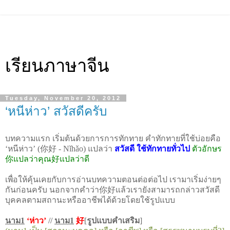
เรียนภาษาจีน
Tuesday, November 20, 2012
‘หนีห่าว’ สวัสดีครับ
บทความแรก เริ่มต้นด้วยการการทักทาย คำทักทายที่ใช้บ่อยคือ
‘
หนีห่าว
’ (
你好
- Nǐhǎo)
แปลว่า
สวัสดี ใช้ทักทายทั่วไป
ตัวอักษร
你
แปลว่าคุณ
好
แปลว่าดี
เพื่อให้คุ้นเคยกับการอ่านบทความตอนต่อต่อไป เรามาเริ่มง่ายๆ
กันก่อนครับ นอกจากคำว่า
你好
แล้วเรายังสามารถกล่าวสวัสดี
บุคคลตามสถานะหรืออาชีพได้ด้วยโดยใช้รูปแบบ
นาม
1
‘ห่าว’
//
นาม
1
好
[
รูปแบบคำเสริม
]