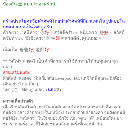
ป้องกัน
士
แปลว่า องครักษ์
สร้างประโยคหรือคำศัพท์โดยนำคำศัพท์ที่มีมาแทนในรูปแบบใน
บทแล้วแปลเป็นไทยดูครับ
ตัวอย่าง
:
‘หนีห่าว
’
你
好
=
สวัสดีครับ
//
‘หนินห่าว’
您
好
=
สวัสดี
ครับท่าน
//
‘อีเชิงห่าว’
医生
好
=
สวัสดีค่ะคุณหมอ
//
เพิ่มเติม
:
爸爸
好
,
老
师
好
** ‘หนีห่าว’
你好
เป็นคำที่สามารถใช้ทักทายได้กับทุกคน ทุก
เวลา
ส่วนเสริมพิเศษ
คำศัพท์
[
หงแดง
] (
ไม่เกี่ยวกับ
Liverpool FC.
แต่ชีวิตนี้คุณจะไม่ต้อง
เดินอย่างโดดเดี่ยว
)
‘
หง
’
(
红
–
Hóng)
แปลว่า
แดง
(
สี
)
ความเห็นส่วนตัว
เมื่อเรียนศัพท์ใหม่ภาษาจีน ผมมักจะดูส่วนประกอบของคำที่มาผสม
กันด้วย อย่างคำทักทายในบทนี้จะประกอบด้วยคำสองคำ จนถึงตอนนี้
พอได้ยิน ‘หนีห่าว’
ในใจผมยังเข้าใจ เป็น
‘
คุณ
’ ‘
ดี
’
เหมือนมีคนมา
ชมเราทุกครั้ง และก็ได้เอ่ยชมคนอื่นทุกครั้งที่เจอหน้ากัน