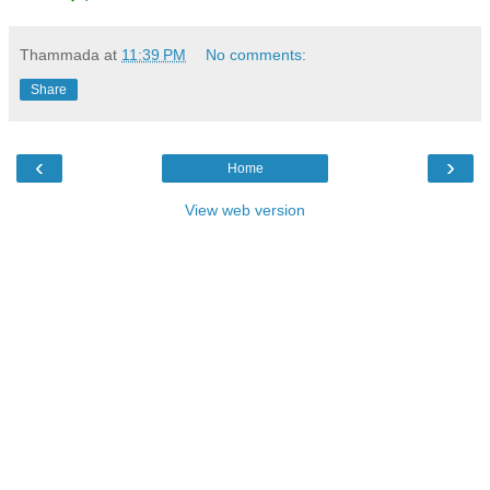
Thammada
at
11:39 PM
No comments:
Share
‹
›
Home
View web version