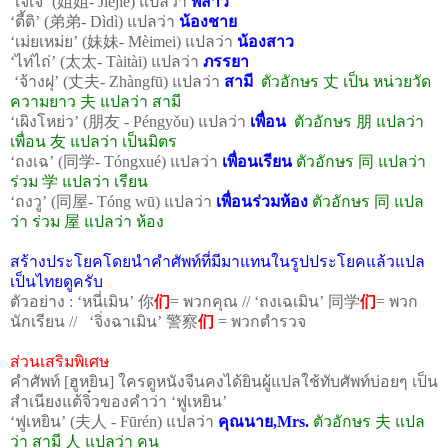
‘
เจ่เจ
’ (
姐姐
-
Jiejie
)
แปลว่า
พี่สาว
‘
ตี้ติ
’ (
弟弟
-
Dìdì
)
แปลว่า
น้องชาย
‘
เม่ยเหม่ย
’ (
妹妹
-
Mèimei
)
แปลว่า
น้องสาว
‘
ไท่ไถ่
’ (
太太
-
Tàitài
)
แปลว่า
ภรรยา
‘
จ้างฝุ
’ (
丈夫
-
Zhàngfū
)
แปลว่า
สามี
ตัวอักษร
丈
เป็น หน่วยวัด
ความยาว
夫
แปลว่า สามี
‘
เผิงโหย่ว
’ (
朋友
-
Péngyǒu
)
แปลว่า
เพื่อน
ตัวอักษร
朋
แปลว่า
เพื่อน
友
แปลว่า เป็นมิตร
‘
ถงเฉ
’ (
同学
-
Tóngxué
)
แปลว่า
เพื่อนเรียน
ตัวอักษร
同
แปลว่า
ร่วม
学
แปลว่า เรียน
‘
ถงวู
’ (
同屋
-
Tóng wū
)
แปลว่า
เพื่อนร่วมห้อง
ตัวอักษร
同
แปล
ว่า ร่วม
屋
แปลว่า ห้อง
สร้างประโยคโดยนำคำศัพท์ที่มีมาแทนในรูปประโยคแล้วแปล
เป็นไทยดูครับ
ตัวอย่าง
:
‘หนี่เมิน’
你
们
=
พวกคุณ
//
‘ถงเฉเมิน’
同学
们
=
พวก
นักเรียน
//
‘จิ่งฉาเมิน’
警察
们
=
พวกตำรวจ
ส่วนเสริมพิเศษ
คำศัพท์
[
ฮูหยิน
]
ใครดูหนังจีนคงได้ยินผู้แปลใช้ทับศัพท์บ่อยๆ เป็น
สำเนียงแต้จิ๋วของคำว่า
‘
ฟูเหยิน
’
‘
ฟูเหยิน
’ (
夫人
- Fūrén)
แปลว่า
คุณนาย
,Mrs.
ตัวอักษร
夫
แปล
ว่า สามี
人
แปลว่า คน