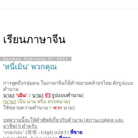
เรียนภาษาจีน
Sunday, February 17, 2013
'หนี่เมิน' พวกคุณ
การพูดถึงกลุ่มคน ในภาษาจีนก็มีคำขยายคล้ายๆไทย ดังรูปแบบ
คำนาม
นาม
1
‘
เมิน
’
//
นาม
1
们
[
รูปแบบคำนาม
]
(
นาม
1
เป็น นาม หรือ สรรพนาม
)
ใช้ขยายความคำนาม
=
พวก
นาม1
บทความนี้จะให้คำศัพท์เกี่ยวกับคำนาม
[
สถานะบุคคล และ
อาชีพ
]
9 คำครับ
哥哥
‘
เกอเกอะ
’ (
-
Gēgē
)
แปลว่า
พี่ชาย